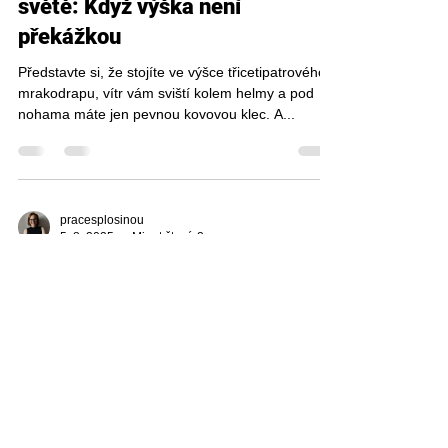
pracesplosinou
11. 8. 2025
Minut čtení: 2
Největší pracovní plošiny na
světě: Když výška není
překážkou
Představte si, že stojíte ve výšce třicetipatrového
mrakodrapu, vítr vám sviští kolem helmy a pod
nohama máte jen pevnou kovovou klec. A...
pracesplosinou
5. 8. 2025
Minut čtení: 2
Nechte si dům zkontrolovat