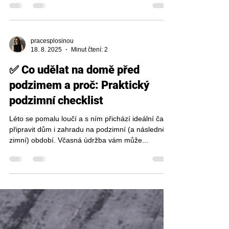
Čistění okapů na podzim vás může ušetřit spousty
problémů. Podzimní počasí má své kouzlo –
barevné stromy, ostrý vzduch i pomalejší tempo...
pracesplosinou
18. 8. 2025
Minut čtení: 2
✅ Co udělat na domě před
podzimem a proč: Praktický
podzimní checklist
Léto se pomalu loučí a s ním přichází ideální čas
připravit dům i zahradu na podzimní (a následně
zimní) období. Včasná údržba vám může...