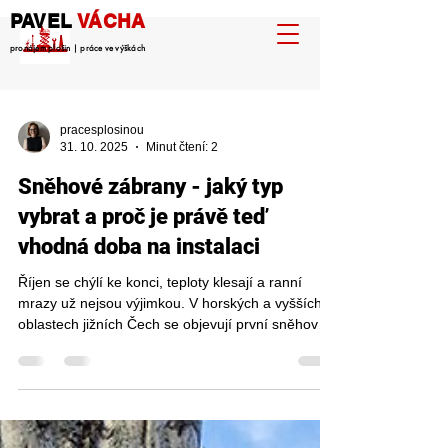
PAVEL
VÁCHA
pronájem plošin | práce ve výškách
pracesplosinou
31. 10. 2025
Minut čtení: 2
Sněhové zábrany - jaký typ
vybrat a proč je právě teď
vhodná doba na instalaci
Říjen se chýlí ke konci, teploty klesají a ranní
mrazy už nejsou výjimkou. V horských a vyšších
oblastech jižních Čech se objevují první sněhové
přeháňky. Právě teď je ideální čas připravit
střechu na zimu. Jedním z nejúčinnějších
preventivních opatření je instalace sněhových
zábran, které brání sesuvu sněhu a ledu ze
střechy. Tyto zábrany chrání nejen samotnou