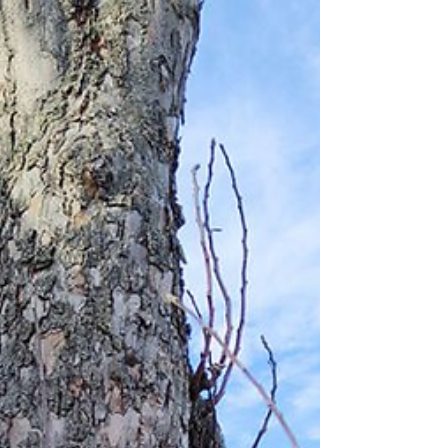
stavbu, ale i majetek a bezpečí lidí v jejím okolí.
Proč jsou sněhové zábrany nezbytné Na první
pohled se může zdát,